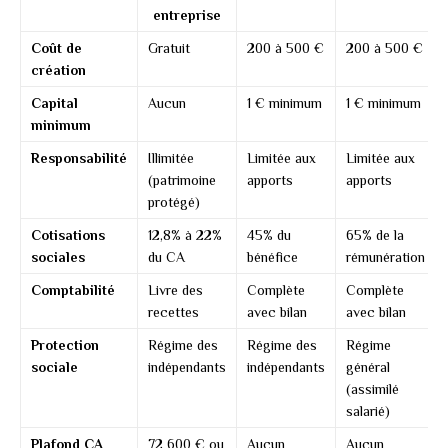
entreprise
Coût de
Gratuit
200 à 500 €
200 à 500 €
création
Capital
Aucun
1 € minimum
1 € minimum
minimum
Responsabilité
Illimitée
Limitée aux
Limitée aux
(patrimoine
apports
apports
protégé)
Cotisations
12,8% à 22%
45% du
65% de la
sociales
du CA
bénéfice
rémunération
Comptabilité
Livre des
Complète
Complète
recettes
avec bilan
avec bilan
Protection
Régime des
Régime des
Régime
sociale
indépendants
indépendants
général
(assimilé
salarié)
Plafond CA
72 600 € ou
Aucun
Aucun