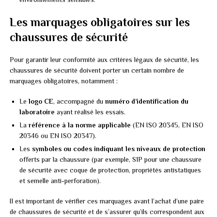
Les marquages obligatoires sur les
chaussures de sécurité
Pour garantir leur conformité aux critères légaux de sécurité, les
chaussures de sécurité doivent porter un certain nombre de
marquages obligatoires, notamment :
Le
logo CE
, accompagné du
numéro d’identification du
laboratoire
ayant réalisé les essais.
La
référence à la norme applicable
(EN ISO 20345, EN ISO
20346 ou EN ISO 20347).
Les
symboles ou codes indiquant les niveaux de protection
offerts par la chaussure (par exemple, S1P pour une chaussure
de sécurité avec coque de protection, propriétés antistatiques
et semelle anti-perforation).
Il est important de vérifier ces marquages avant l’achat d’une paire
de chaussures de sécurité et de s’assurer qu’ils correspondent aux