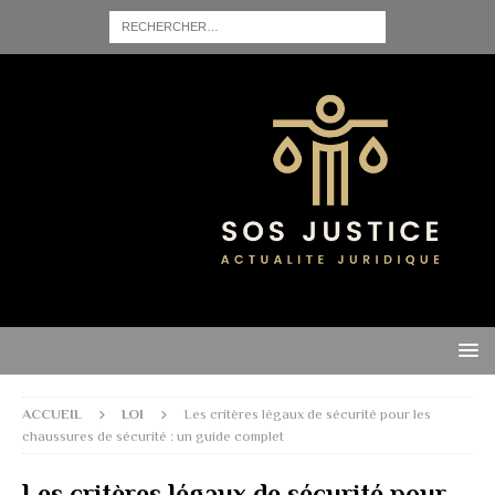
ACCUEIL
LOI
Les critères légaux de sécurité pour les
chaussures de sécurité : un guide complet
Les critères légaux de sécurité pour