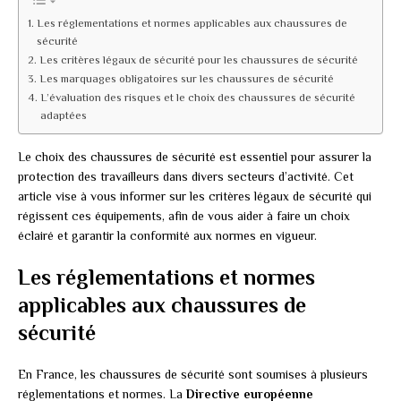
Les réglementations et normes applicables aux chaussures de
sécurité
Les critères légaux de sécurité pour les chaussures de sécurité
Les marquages obligatoires sur les chaussures de sécurité
L’évaluation des risques et le choix des chaussures de sécurité
adaptées
Le choix des chaussures de sécurité est essentiel pour assurer la
protection des travailleurs dans divers secteurs d’activité. Cet
article vise à vous informer sur les critères légaux de sécurité qui
régissent ces équipements, afin de vous aider à faire un choix
éclairé et garantir la conformité aux normes en vigueur.
Les réglementations et normes
applicables aux chaussures de
sécurité
En France, les chaussures de sécurité sont soumises à plusieurs
réglementations et normes. La
Directive européenne