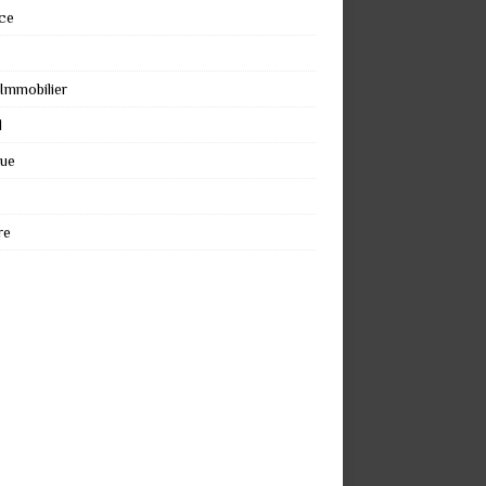
ce
 Immobilier
l
que
re