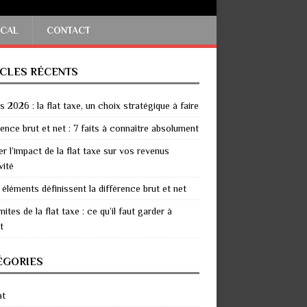
SCAL
CONTACT
ICLES RÉCENTS
 2026 : la flat taxe, un choix stratégique à faire
rence brut et net : 7 faits à connaître absolument
er l’impact de la flat taxe sur vos revenus
vité
 éléments définissent la différence brut et net
mites de la flat taxe : ce qu’il faut garder à
t
ÉGORIES
at