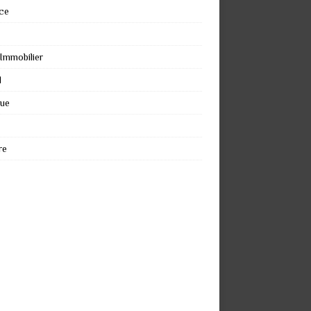
ce
 Immobilier
l
que
re