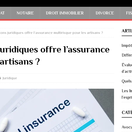
AT
NOTAIRE
DROIT IMMOBILIER
DIVORCE
FI
ART
ons juridiques offre l’assurance multirisque pour les artisans ?
Impôts
uridiques offre l’assurance
Diffé
artisans ?
Évalu
d’acti
Juridique
Quels
Les li
l’espri
CAT
Avoc