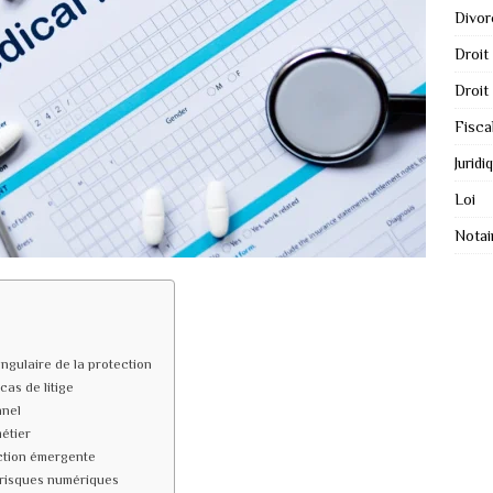
Divor
Droit
Droit
Fisca
Juridi
Loi
Notai
angulaire de la protection
cas de litige
nnel
étier
ction émergente
 risques numériques