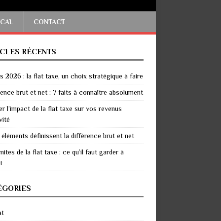
SCAL
CONTACT
ICLES RÉCENTS
 2026 : la flat taxe, un choix stratégique à faire
rence brut et net : 7 faits à connaître absolument
er l’impact de la flat taxe sur vos revenus
vité
 éléments définissent la différence brut et net
mites de la flat taxe : ce qu’il faut garder à
t
ÉGORIES
at