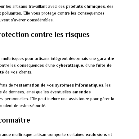
ur les artisans travaillant avec des
produits chimiques
, des
t polluantes. Elle vous protège contre les conséquences
euvent s’avérer considérables.
otection contre les risques
 multirisques pour artisans intègrent désormais une
garantie
contre les conséquences d’une
cyberattaque
, d’une
fuite de
ité
de vos clients.
frais de
restauration de vos systèmes informatiques
, les
e de données, ainsi que les éventuelles
amendes
s personnelles. Elle peut inclure une assistance pour gérer la
incident de cybersécurité.
 connaître
surance multirisque artisan comporte certaines
exclusions
et