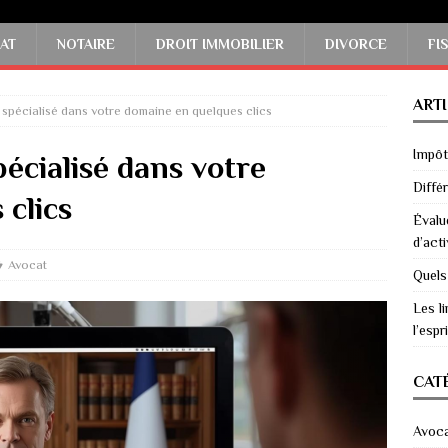
AT
NOTAIRE
DROIT IMMOBILIER
DIVORCE
FI
ART
spécialisé dans votre domaine en quelques clics
Impôts
écialisé dans votre
Diffé
clics
Évalu
d’acti
Avocat
Quels
Les li
l’espri
CAT
Avoc