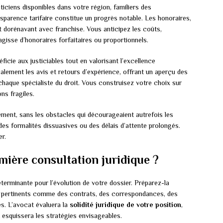
ticiens disponibles dans votre région, familiers des
nsparence tarifaire constitue un progrès notable. Les honoraires,
dorénavant avec franchise. Vous anticipez les coûts,
agisse d’honoraires forfaitaires ou proportionnels.
icie aux justiciables tout en valorisant l’excellence
alement les avis et retours d’expérience, offrant un aperçu des
 chaque spécialiste du droit. Vous construisez votre choix sur
ns fragiles.
ement, sans les obstacles qui décourageaient autrefois les
s formalités dissuasives ou des délais d’attente prolongés.
r.
ière consultation juridique ?
terminante pour l’évolution de votre dossier. Préparez-la
 pertinents comme des contrats, des correspondances, des
es. L’avocat évaluera la
solidité juridique de votre position
,
t esquissera les stratégies envisageables.