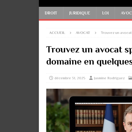
DROIT
JURIDIQUE
LOI
AVOC
ACCUEIL
AVOCAT
Trouvez un avocat 
Trouvez un avocat sp
domaine en quelques 
décembre 31, 2025
Jasmine Rodriguez