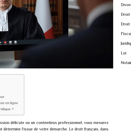
Divor
Droit
Droit
Fisca
Juridi
Loi
Notai
que
on en ligne
ridique ?
ssion délicate ou un contentieux professionnel, vous mesurez
t détermine l’issue de votre démarche. Le droit français, dans