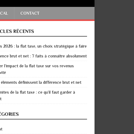
SCAL
CONTACT
ICLES RÉCENTS
 2026 : la flat taxe, un choix stratégique à faire
rence brut et net : 7 faits à connaître absolument
er l’impact de la flat taxe sur vos revenus
vité
 éléments définissent la différence brut et net
mites de la flat taxe : ce qu’il faut garder à
t
ÉGORIES
at