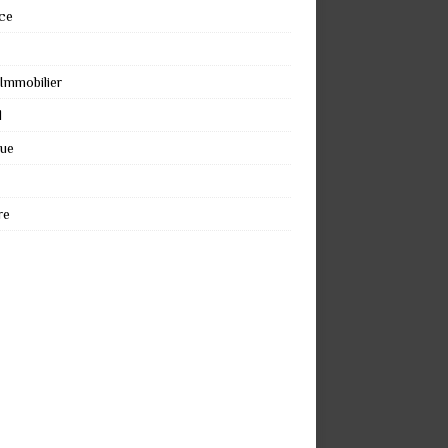
ce
 Immobilier
l
que
re