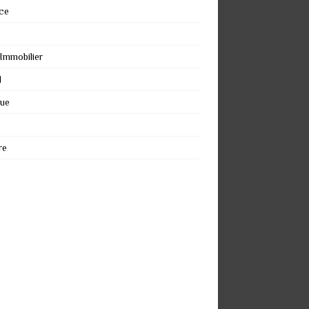
ce
 Immobilier
l
que
re