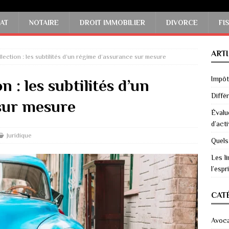
AT
NOTAIRE
DROIT IMMOBILIER
DIVORCE
FI
ART
lection : les subtilités d’un régime d’assurance sur mesure
Impôts
n : les subtilités d’un
Diffé
sur mesure
Évalu
d’acti
Juridique
Quels
Les li
l’espri
CAT
Avoc