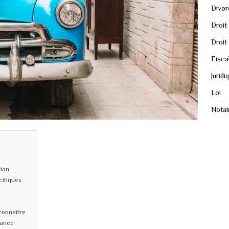
Divor
Droit
Droit
Fisca
Juridi
Loi
Notai
tion
cifiques
 connaître
rance