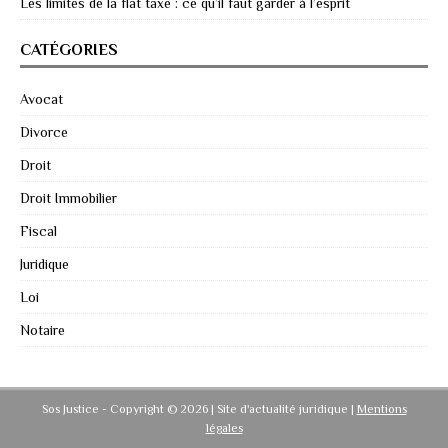
Les limites de la flat taxe : ce qu’il faut garder à l’esprit
CATÉGORIES
Avocat
Divorce
Droit
Droit Immobilier
Fiscal
Juridique
Loi
Notaire
Sos Justice - Copyright © 2026 | Site d'actualité juridique
|
Mentions
légales