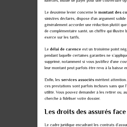
lunettes, inutile de payer pour une couverture op
Le deuxième levier concerne le
montant des co
sinistres déclarés, dispose d’un argument solide
généralement accorder une réduction plutôt que
de complémentaire santé, un chiffre qui illustre 
exerce sur les tarifs.
Le
délai de carence
est un troisième point nég
pendant laquelle certaines garanties ne s’applique
supprimé, notamment si vous justifiez d’une couv
leur montant peut parfois être revu à la baisse 
Enfin, les
services associés
méritent attention.
ces prestations sont parfois incluses sans que l’
utilité. Vous pouvez demander à les retirer ou, a
cherche à fidéliser votre dossier.
Les droits des assurés face
Le cadre juridique encadrant les contrats d’ass