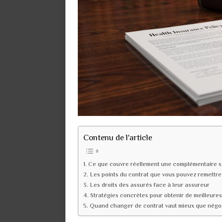
Contenu de l'article
Ce que couvre réellement une complémentaire s
Les points du contrat que vous pouvez remettre
Les droits des assurés face à leur assureur
Stratégies concrètes pour obtenir de meilleures
Quand changer de contrat vaut mieux que négo