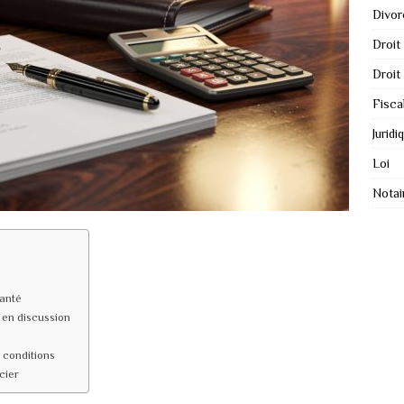
Divor
Droit
Droit
Fisca
Juridi
Loi
Notai
anté
 en discussion
 conditions
cier