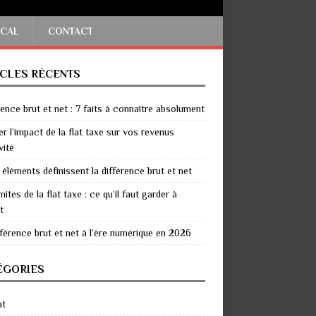
SCAL
CONTACT
ICLES RÉCENTS
rence brut et net : 7 faits à connaître absolument
er l’impact de la flat taxe sur vos revenus
vité
 éléments définissent la différence brut et net
mites de la flat taxe : ce qu’il faut garder à
t
fférence brut et net à l’ère numérique en 2026
ÉGORIES
at