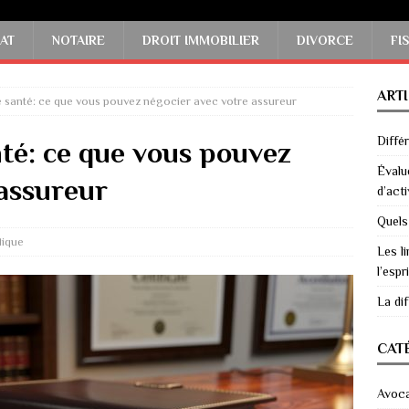
AT
NOTAIRE
DROIT IMMOBILIER
DIVORCE
FI
ART
 santé: ce que vous pouvez négocier avec votre assureur
Diffé
é: ce que vous pouvez
Évalu
 assureur
d’acti
Quels
dique
Les li
l’espri
La di
CAT
Avoc