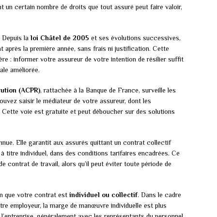
t un certain nombre de droits que tout assuré peut faire valoir,
s. Depuis la
loi Châtel de 2005
et ses évolutions successives,
après la première année, sans frais ni justification. Cette
ère : informer votre assureur de votre intention de résilier suffit
le améliorée.
lution (ACPR)
, rattachée à la Banque de France, surveille les
ouvez saisir le médiateur de votre assureur, dont les
 Cette voie est gratuite et peut déboucher sur des solutions
ue. Elle garantit aux assurés quittant un contrat collectif
 à titre individuel, dans des conditions tarifaires encadrées. Ce
 contrat de travail, alors qu’il peut éviter toute période de
lon que votre contrat est
individuel ou collectif
. Dans le cadre
otre employeur, la marge de manœuvre individuelle est plus
e l’entreprise, généralement avec les représentants du personnel.