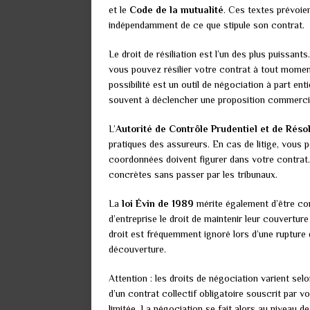
et le
Code de la mutualité
. Ces textes prévoien
indépendamment de ce que stipule son contrat.
Le droit de résiliation est l’un des plus puissant
vous pouvez résilier votre contrat à tout moment 
possibilité est un outil de négociation à part enti
souvent à déclencher une proposition commercia
L’
Autorité de Contrôle Prudentiel et de Réso
pratiques des assureurs. En cas de litige, vous p
coordonnées doivent figurer dans votre contrat.
concrètes sans passer par les tribunaux.
La
loi Évin de 1989
mérite également d’être conn
d’entreprise le droit de maintenir leur couverture
droit est fréquemment ignoré lors d’une rupture de
découverture.
Attention : les droits de négociation varient se
d’un contrat collectif obligatoire souscrit par v
limitée. La négociation se fait alors au niveau d