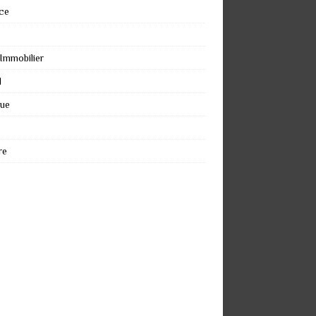
ce
 Immobilier
l
que
re