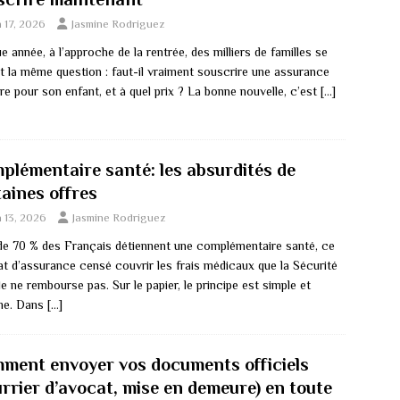
n 17, 2026
Jasmine Rodriguez
 année, à l’approche de la rentrée, des milliers de familles se
t la même question : faut-il vraiment souscrire une assurance
re pour son enfant, et à quel prix ? La bonne nouvelle, c’est
[…]
plémentaire santé: les absurdités de
taines offres
n 13, 2026
Jasmine Rodriguez
de 70 % des Français détiennent une complémentaire santé, ce
at d’assurance censé couvrir les frais médicaux que la Sécurité
e ne rembourse pas. Sur le papier, le principe est simple et
ime. Dans
[…]
ment envoyer vos documents officiels
urrier d’avocat, mise en demeure) en toute