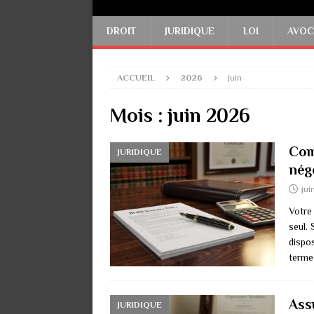
DROIT
JURIDIQUE
LOI
AVOC
ACCUEIL
2026
juin
Mois :
juin 2026
Com
JURIDIQUE
nég
jui
Votre
seul. 
dispo
terme
Assu
JURIDIQUE