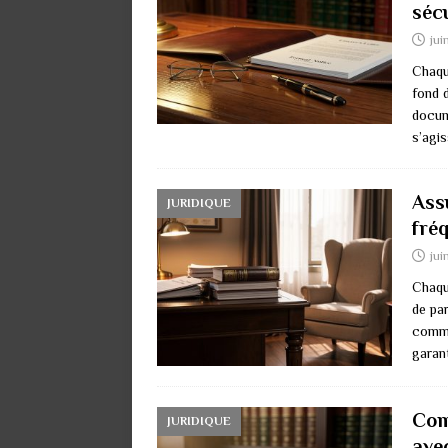
sécu
jui
Chaque
fond 
docum
s’agi
Ass
JURIDIQUE
fré
jui
Chaqu
de par
comme
garan
Com
JURIDIQUE
ave