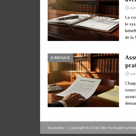
jui
La co
le sy
bénéf
de la
Ass
JURIDIQUE
pra
jui
Chaque
souscr
assur
deman
Sos Justice - Copyright © 2026 | Site d'actualité jurid