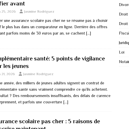
fier avant
Divor
n 25, 2026
Jasmine Rodriguez
Droit
er une assurance scolaire pas cher ne se résume pas à choisir
Droit
if le plus bas dans un comparateur en ligne. Derrière des offres
hant parfois moins de 30 euros par an, se cachent
[…]
Fisca
Juridi
Loi
plémentaire santé: 5 points de vigilance
Notai
r les jeunes
n 21, 2026
Jasmine Rodriguez
e année, des milliers de jeunes adultes signent un contrat de
émentaire santé sans vraiment comprendre ce qu’ils achètent.
sultat ? Des remboursements insuffisants, des délais de carence
urprennent, et parfois une couverture
[…]
urance scolaire pas cher : 5 raisons de
scrire maintenant