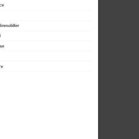
ce
 Immobilier
l
que
re