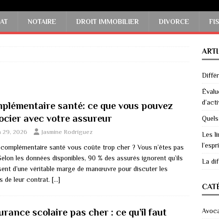
AT
NOTAIRE
DROIT IMMOBILIER
DIVORCE
FI
ART
Diffé
Évalu
d’acti
plémentaire santé: ce que vous pouvez
ocier avec votre assureur
Quels
n 29, 2026
Jasmine Rodriguez
Les li
l’espri
 complémentaire santé vous coûte trop cher ? Vous n’êtes pas
Selon les données disponibles, 90 % des assurés ignorent qu’ils
La di
sent d’une véritable marge de manœuvre pour discuter les
s de leur contrat.
[…]
CAT
rance scolaire pas cher : ce qu’il faut
Avoc