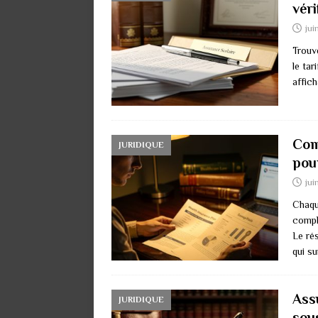
véri
jui
Trouv
le tar
affic
Com
JURIDIQUE
pou
jui
Chaqu
compl
Le ré
qui s
Ass
JURIDIQUE
sou