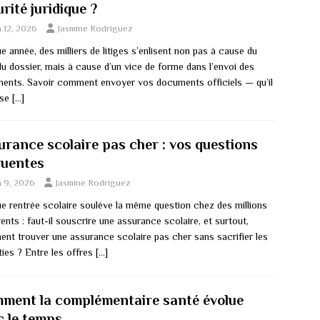
rité juridique ?
n 12, 2026
Jasmine Rodriguez
 année, des milliers de litiges s’enlisent non pas à cause du
du dossier, mais à cause d’un vice de forme dans l’envoi des
ents. Savoir comment envoyer vos documents officiels — qu’il
sse
[…]
urance scolaire pas cher : vos questions
quentes
n 9, 2026
Jasmine Rodriguez
e rentrée scolaire soulève la même question chez des millions
ents : faut-il souscrire une assurance scolaire, et surtout,
nt trouver une assurance scolaire pas cher sans sacrifier les
ties ? Entre les offres
[…]
ment la complémentaire santé évolue
c le temps