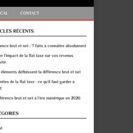
SCAL
CONTACT
ICLES RÉCENTS
rence brut et net : 7 faits à connaître absolument
er l’impact de la flat taxe sur vos revenus
vité
 éléments définissent la différence brut et net
mites de la flat taxe : ce qu’il faut garder à
t
fférence brut et net à l’ère numérique en 2026
ÉGORIES
at