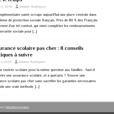
n 5, 2026
Jasmine Rodriguez
mplémentaire santé occupe aujourd’hui une place centrale dans
stème de protection sociale français. Près de 80 % des Français
icient d’un tel contrat, qui vient compléter les remboursements
 Sécurité sociale pour
[…]
urance scolaire pas cher : 8 conseils
tiques à suivre
n 1, 2026
Jasmine Rodriguez
 rentrée scolaire pose la même question aux familles : faut-il
ire une assurance scolaire, et à quel prix ? Trouver une
ance scolaire pas cher sans sacrifier les garanties nécessaires
de une vraie méthode.
[…]
ique
|
Mentions légales