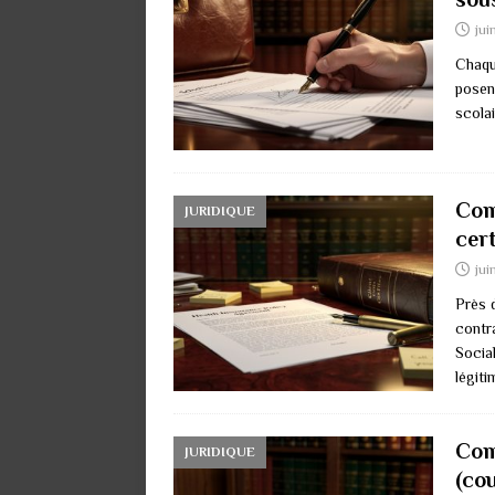
jui
Chaque
posen
scolai
Com
JURIDIQUE
cer
jui
Près 
contr
Social
légit
Com
JURIDIQUE
(co