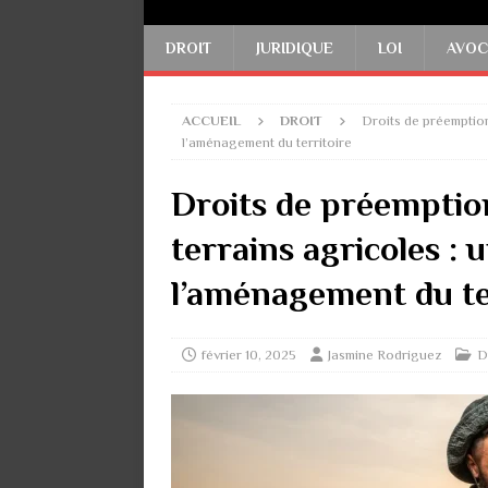
DROIT
JURIDIQUE
LOI
AVOC
ACCUEIL
DROIT
Droits de préemption
l’aménagement du territoire
Droits de préemption
terrains agricoles :
l’aménagement du te
février 10, 2025
Jasmine Rodriguez
D