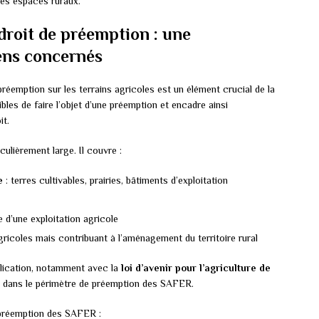
des espaces ruraux.
droit de préemption : une
iens concernés
préemption sur les terrains agricoles est un élément crucial de la
bles de faire l’objet d’une préemption et encadre ainsi
it.
culièrement large. Il couvre :
e
: terres cultivables, prairies, bâtiments d’exploitation
e d’une exploitation agricole
ricoles mais contribuant à l’aménagement du territoire rural
lication, notamment avec la
loi d’avenir pour l’agriculture de
es dans le périmètre de préemption des SAFER.
 préemption des SAFER :