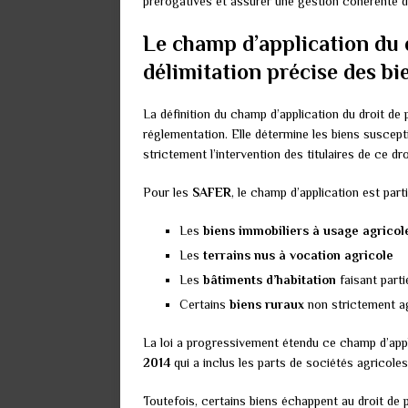
prérogatives et assurer une gestion cohérente 
Le champ d’application du 
délimitation précise des b
La définition du champ d’application du droit de 
réglementation. Elle détermine les biens suscepti
strictement l’intervention des titulaires de ce dro
Pour les
SAFER
, le champ d’application est parti
Les
biens immobiliers à usage agricol
Les
terrains nus à vocation agricole
Les
bâtiments d’habitation
faisant parti
Certains
biens ruraux
non strictement ag
La loi a progressivement étendu ce champ d’app
2014
qui a inclus les parts de sociétés agricol
Toutefois, certains biens échappent au droit de