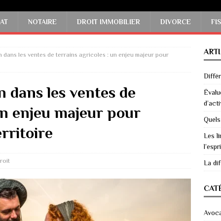
AT
NOTAIRE
DROIT IMMOBILIER
DIVORCE
FI
ART
 dans les ventes de terrains agricoles : un enjeu majeur pour
Diffé
 dans les ventes de
Évalu
d’acti
 un enjeu majeur pour
Quels
rritoire
Les li
l’espri
roit
La di
CAT
Avoc