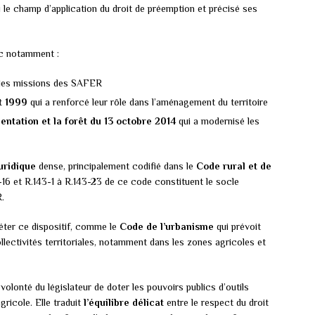
 le champ d’application du droit de préemption et précisé ses
vec notamment :
i les missions des SAFER
et 1999
qui a renforcé leur rôle dans l’aménagement du territoire
imentation et la forêt du 13 octobre 2014
qui a modernisé les
uridique
dense, principalement codifié dans le
Code rural et de
3-16 et R.143-1 à R.143-23 de ce code constituent le socle
.
éter ce dispositif, comme le
Code de l’urbanisme
qui prévoit
llectivités territoriales, notamment dans les zones agricoles et
volonté du législateur de doter les pouvoirs publics d’outils
gricole. Elle traduit
l’équilibre délicat
entre le respect du droit