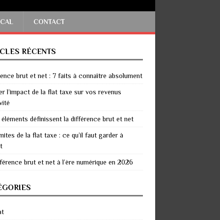
SCAL
CONTACT
ICLES RÉCENTS
rence brut et net : 7 faits à connaître absolument
er l’impact de la flat taxe sur vos revenus
vité
 éléments définissent la différence brut et net
mites de la flat taxe : ce qu’il faut garder à
t
fférence brut et net à l’ère numérique en 2026
ÉGORIES
at