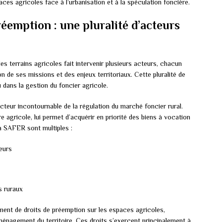
aces agricoles face à l’urbanisation et à la spéculation foncière.
réemption : une pluralité d’acteurs
s terrains agricoles fait intervenir plusieurs acteurs, chacun
 de ses missions et des enjeux territoriaux. Cette pluralité de
eu dans la gestion du foncier agricole.
acteur incontournable de la régulation du marché foncier rural.
e agricole, lui permet d’acquérir en priorité des biens à vocation
la SAFER sont multiples :
teurs
s ruraux
ent de droits de préemption sur les espaces agricoles,
ménagement du territoire. Ces droits s’exercent principalement à