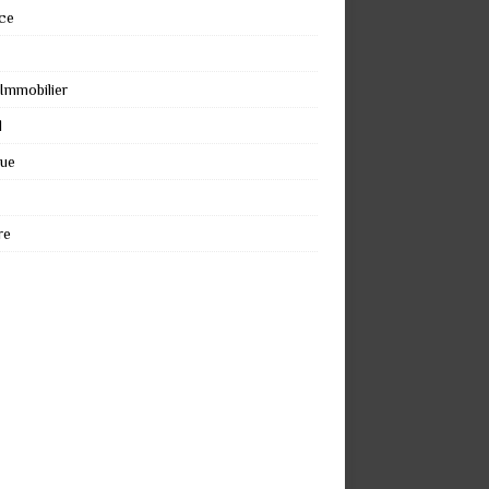
ce
 Immobilier
l
que
re