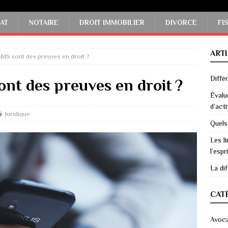
AT
NOTAIRE
DROIT IMMOBILIER
DIVORCE
FI
ART
SMS sont des preuves en droit ?
Diffé
ont des preuves en droit ?
Évalu
d’acti
Juridique
Quels
Les li
l’espri
La di
CAT
Avoc