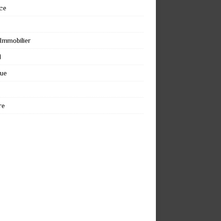
ce
 Immobilier
l
que
re