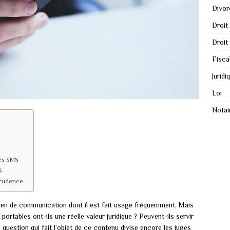
Divor
Droit
Droit
Fisca
Juridi
Loi
Notai
les SMS
S
prudence
yen de communication dont il est fait usage fréquemment. Mais
rtables ont-ils une réelle valeur juridique ? Peuvent-ils servir
question qui fait l’objet de ce contenu divise encore les juges