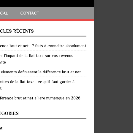
SCAL
CONTACT
ICLES RÉCENTS
rence brut et net : 7 faits à connaître absolument
er l’impact de la flat taxe sur vos revenus
vité
 éléments définissent la différence brut et net
mites de la flat taxe : ce qu’il faut garder à
t
fférence brut et net à l’ère numérique en 2026
ÉGORIES
at