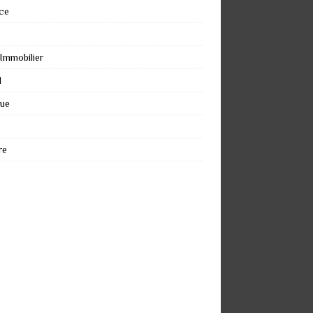
ce
 Immobilier
l
que
re