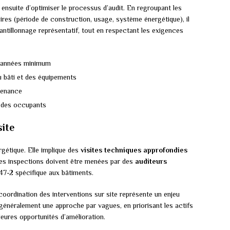
ensuite d’optimiser le processus d’audit. En regroupant les
ires (période de construction, usage, système énergétique), il
ntillonnage représentatif, tout en respectant les exigences
3 années minimum
u bâti et des équipements
tenance
 des occupants
site
rgétique. Elle implique des
visites techniques approfondies
 Ces inspections doivent être menées par des
auditeurs
7-2 spécifique aux bâtiments.
 coordination des interventions sur site représente un enjeu
 généralement une approche par vagues, en priorisant les actifs
leures opportunités d’amélioration.