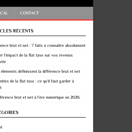
SCAL
CONTACT
ICLES RÉCENTS
rence brut et net : 7 faits à connaître absolument
er l’impact de la flat taxe sur vos revenus
vité
 éléments définissent la différence brut et net
mites de la flat taxe : ce qu’il faut garder à
t
fférence brut et net à l’ère numérique en 2026
ÉGORIES
at