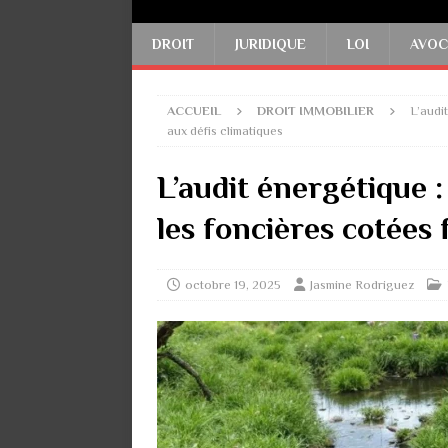
DROIT
JURIDIQUE
LOI
AVOC
ACCUEIL
DROIT IMMOBILIER
L’audi
aux défis climatiques
L’audit énergétique :
les foncières cotées 
octobre 19, 2025
Jasmine Rodriguez