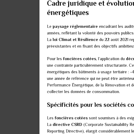
Cadre juridique et évolutio
énergétiques
Le
paysage réglementaire
encadrant les audit
années, reflétant la volonté des pouvoirs publics
La
loi Climat et Résilience
du 22 août 2021 rep
préexistantes et en fixant des objectifs ambiti
Pour les
foncières cotées
, l’application du
décr
une contrainte particulièrement structurante. 
énergétiques des bâtiments à usage tertiaire : -
une année de référence qui ne peut être antérie
Performance Énergétique, de la Rénovation et de
collecter les données de consommation.
Spécificités pour les sociétés c
Les
foncières cotées
sont soumises à des exige
La
directive CSRD
(Corporate Sustainability R
Reporting Directive), élargit considérablement l