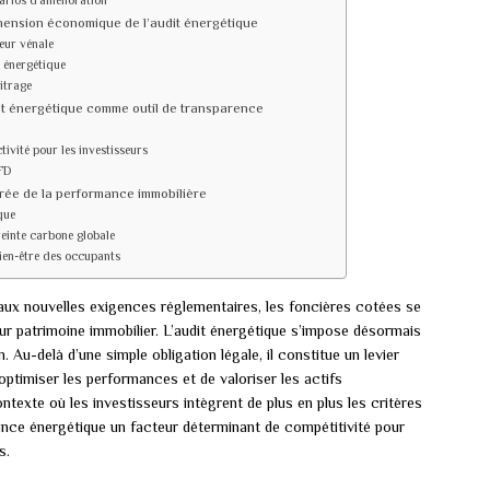
arios d’amélioration
 dimension économique de l’audit énergétique
eur vénale
 énergétique
bitrage
it énergétique comme outil de transparence
tivité pour les investisseurs
FD
grée de la performance immobilière
que
reinte carbone globale
ien-être des occupants
 aux nouvelles exigences réglementaires, les foncières cotées se
ur patrimoine immobilier. L’audit énergétique s’impose désormais
Au-delà d’une simple obligation légale, il constitue un levier
’optimiser les performances et de valoriser les actifs
texte où les investisseurs intègrent de plus en plus les critères
ance énergétique un facteur déterminant de compétitivité pour
s.