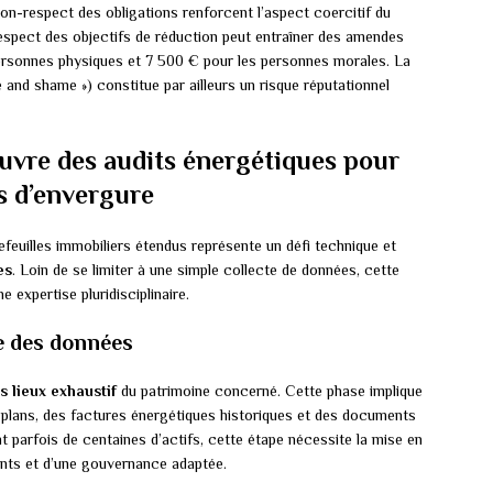
n-respect des obligations renforcent l’aspect coercitif du
-respect des objectifs de réduction peut entraîner des amendes
 personnes physiques et 7 500 € pour les personnes morales. La
and shame ») constitue par ailleurs un risque réputationnel
uvre des audits énergétiques pour
s d’envergure
efeuilles immobiliers étendus représente un défi technique et
es
. Loin de se limiter à une simple collecte de données, cette
expertise pluridisciplinaire.
e des données
s lieux exhaustif
du patrimoine concerné. Cette phase implique
es plans, des factures énergétiques historiques et des documents
 parfois de centaines d’actifs, cette étape nécessite la mise en
ants et d’une gouvernance adaptée.