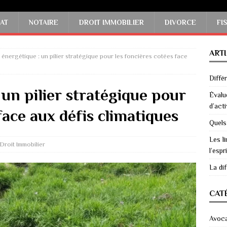
AT
NOTAIRE
DROIT IMMOBILIER
DIVORCE
FI
ART
t énergétique : un pilier stratégique pour les foncières cotées face
Diffé
 un pilier stratégique pour
Évalu
d’acti
face aux défis climatiques
Quels
Les li
Droit Immobilier
l’espri
La di
CAT
Avoc