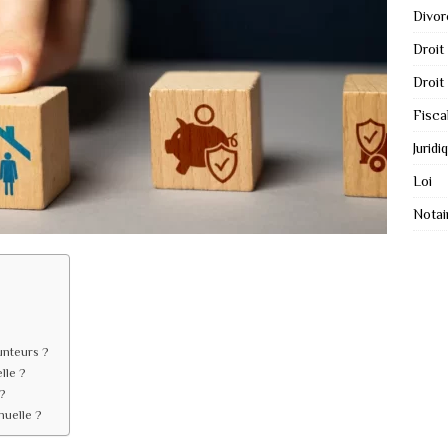
Divor
Droit
Droit
Fisca
Juridi
Loi
Notai
unteurs ?
lle ?
?
nuelle ?