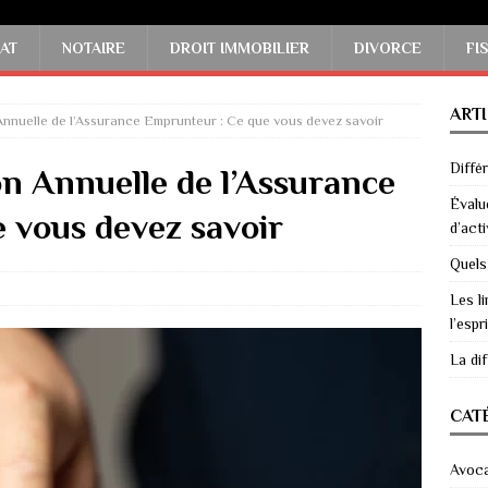
AT
NOTAIRE
DROIT IMMOBILIER
DIVORCE
FI
ART
 Annuelle de l’Assurance Emprunteur : Ce que vous devez savoir
Diffé
ion Annuelle de l’Assurance
Évalu
 vous devez savoir
d’acti
Quels
Les li
l’espri
La di
CAT
Avoc