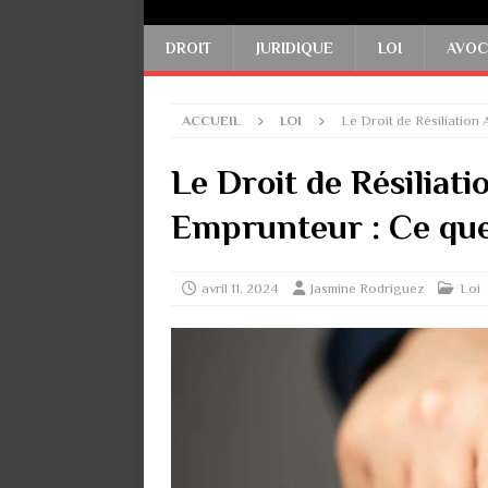
DROIT
JURIDIQUE
LOI
AVOC
ACCUEIL
LOI
Le Droit de Résiliation
Le Droit de Résiliat
Emprunteur : Ce que
avril 11, 2024
Jasmine Rodriguez
Loi