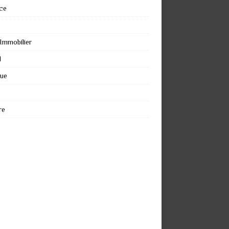
ce
 Immobilier
l
que
re