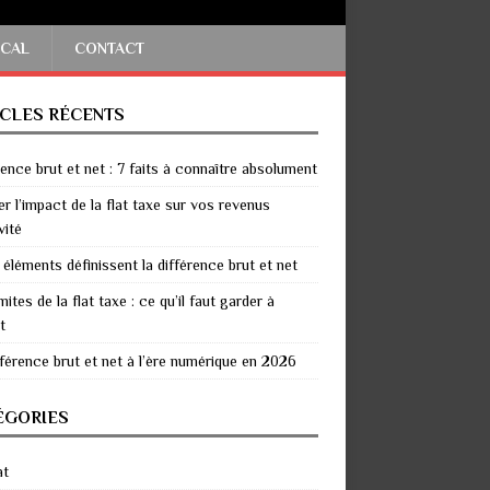
SCAL
CONTACT
ICLES RÉCENTS
rence brut et net : 7 faits à connaître absolument
er l’impact de la flat taxe sur vos revenus
vité
 éléments définissent la différence brut et net
mites de la flat taxe : ce qu’il faut garder à
t
fférence brut et net à l’ère numérique en 2026
ÉGORIES
at