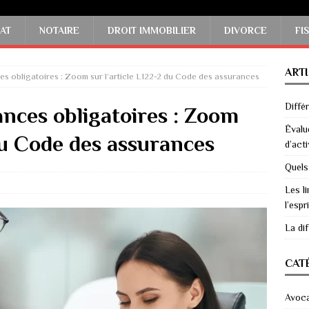
AT
NOTAIRE
DROIT IMMOBILIER
DIVORCE
FI
ART
s obligatoires : Zoom sur l’article L122-2 du Code des assurances
Diffé
nces obligatoires : Zoom
Évalu
 du Code des assurances
d’acti
Quels
Les li
l’espri
La di
CAT
Avoc