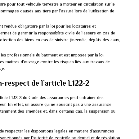
toire pour tout véhicule terrestre à moteur en circulation sur le
s dommages causés aux tiers par l’assuré lors de l’utilisation de
t rendue obligatoire par la loi pour les locataires et
permet de garantir la responsabilité civile de l’assuré en cas de
otection des biens en cas de sinistre (incendie, dégâts des eaux,
 les professionnels du bâtiment et est imposée par la loi
 les maîtres d’ouvrage contre les risques liés aux travaux de
ge.
-respect de l’article L122-2
rticle L122-2 du Code des assurances peut entraîner des
eur. En effet, un assuré qui ne souscrit pas à une assurance
notamment des amendes et, dans certains cas, la suspension ou
de respecter les dispositions légales en matière d’assurances
e sanctionnés par l’Autorité de contrôle prudentiel et de résolution