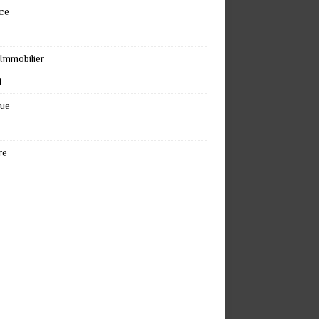
ce
 Immobilier
l
que
re