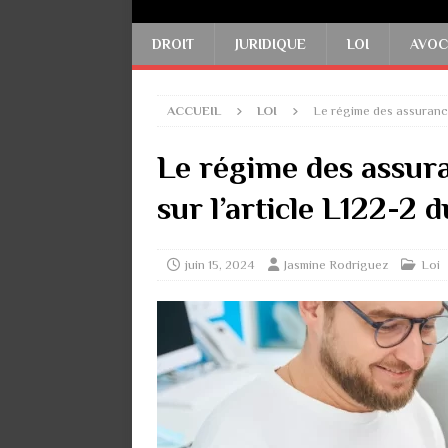
DROIT
JURIDIQUE
LOI
AVOC
ACCUEIL
LOI
Le régime des assurance
Le régime des assura
sur l’article L122-2
juin 15, 2024
Jasmine Rodriguez
Loi