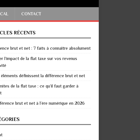
SCAL
CONTACT
ICLES RÉCENTS
rence brut et net : 7 faits à connaître absolument
er l’impact de la flat taxe sur vos revenus
vité
 éléments définissent la différence brut et net
mites de la flat taxe : ce qu’il faut garder à
t
fférence brut et net à l’ère numérique en 2026
ÉGORIES
at