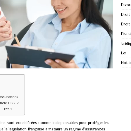
Divor
Droit
Droit
Fisca
Juridi
Loi
Notai
 assurances
ticle L122-2
e L122-2
ties sont considérées comme indispensables pour protéger les
que la législation française a instauré un régime d’assurances