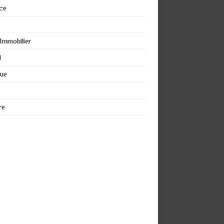
ce
 Immobilier
l
que
re