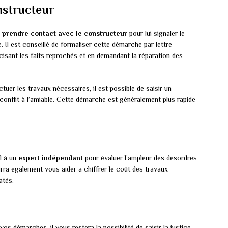
nstructeur
e
prendre contact avec le constructeur
pour lui signaler le
le. Il est conseillé de formaliser cette démarche par lettre
sant les faits reprochés et en demandant la réparation des
tuer les travaux nécessaires, il est possible de saisir un
 conflit à l’amiable. Cette démarche est généralement plus rapide
el à un
expert indépendant
pour évaluer l’ampleur des désordres
urra également vous aider à chiffrer le coût des travaux
atés.
s démarches, il vous restera la possibilité de saisir la justice.