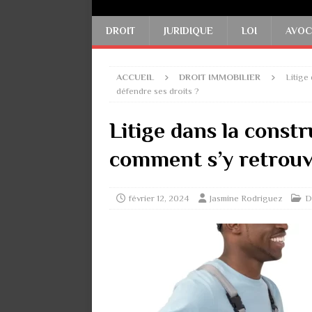
DROIT
JURIDIQUE
LOI
AVOC
ACCUEIL
DROIT IMMOBILIER
Litige
défendre ses droits ?
Litige dans la const
comment s’y retrouve
février 12, 2024
Jasmine Rodriguez
D