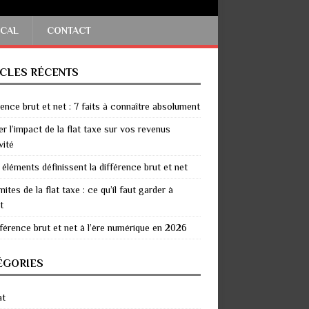
SCAL
CONTACT
ICLES RÉCENTS
rence brut et net : 7 faits à connaître absolument
er l’impact de la flat taxe sur vos revenus
vité
 éléments définissent la différence brut et net
mites de la flat taxe : ce qu’il faut garder à
t
fférence brut et net à l’ère numérique en 2026
ÉGORIES
at