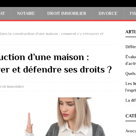
AT
NOTAIRE
DROIT IMMOBILIER
DIVORCE
FI
ART
 dans la construction d’une maison : comment s’y retrouver et
Diffé
ruction d’une maison :
Évalu
d’acti
r et défendre ses droits ?
Quels
Les li
roit Immobilier
l’espri
La di
CAT
Avoc