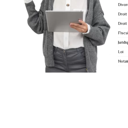
Divor
Droit
Droit
Fisca
Juridi
Loi
Notai