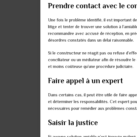
Prendre contact avec le co
Une fois le problème identifié, il est important d
litige et tenter de trouver une solution à l’amiab
recommandée avec accusé de réception, en préci
désordres constatés dans un délai raisonnable.
Si le constructeur ne réagit pas ou refuse d’effec
conciliateur ou un médiateur afin de résoudre le
et moins coûteuse qu’une procédure judiciaire.
Faire appel à un expert
Dans certains cas, il peut être utile de faire app
et déterminer les responsabilités. Cet expert po
nécessaires pour remédier aux problèmes const
Saisir la justice
Si aucune solution amiable n’est trouvée malgré vo