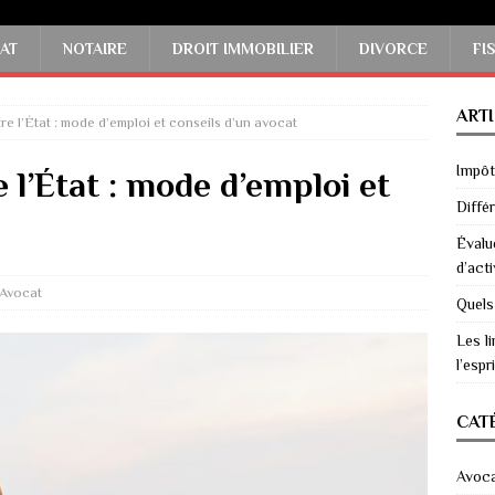
AT
NOTAIRE
DROIT IMMOBILIER
DIVORCE
FI
ART
re l’État : mode d’emploi et conseils d’un avocat
Impôts
 l’État : mode d’emploi et
Diffé
Évalu
d’acti
Avocat
Quels
Les li
l’espri
CAT
Avoc