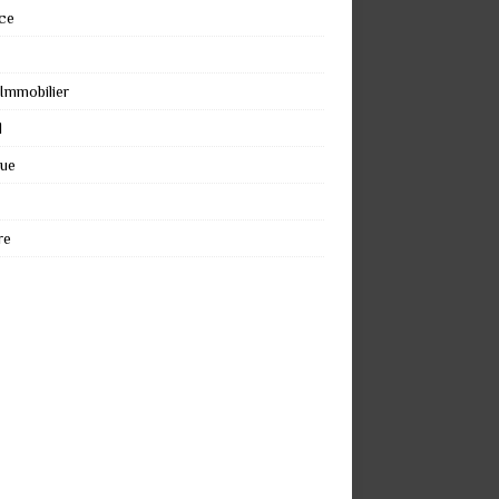
ce
 Immobilier
l
que
re