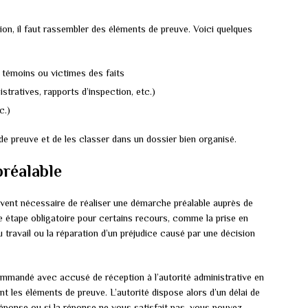
tion, il faut rassembler des éléments de preuve. Voici quelques
témoins ou victimes des faits
tratives, rapports d’inspection, etc.)
c.)
de preuve et de les classer dans un dossier bien organisé.
préalable
 souvent nécessaire de réaliser une démarche préalable auprès de
une étape obligatoire pour certains recours, comme la prise en
 travail ou la réparation d’un préjudice causé par une décision
ommandé avec accusé de réception à l’autorité administrative en
t les éléments de preuve. L’autorité dispose alors d’un délai de
ponse ou si la réponse ne vous satisfait pas, vous pouvez