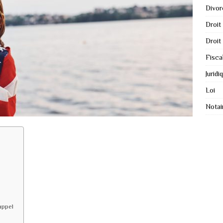
Divor
Droit
Droit
Fisca
Juridi
Loi
Notai
appel