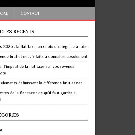
SCAL
CONTACT
ICLES RÉCENTS
 2026 : la flat taxe, un choix stratégique à faire
rence brut et net : 7 faits à connaître absolument
er l’impact de la flat taxe sur vos revenus
vité
 éléments définissent la différence brut et net
mites de la flat taxe : ce qu’il faut garder à
t
ÉGORIES
at