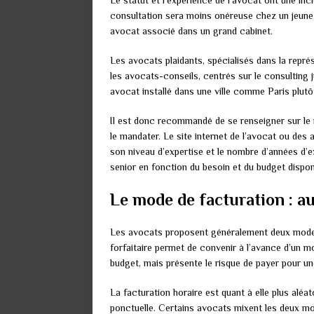
Le statut et l’expérience de l’avocat ont une inc
consultation sera moins onéreuse chez un jeune
avocat associé dans un grand cabinet.
Les avocats plaidants, spécialisés dans la repré
les avocats-conseils, centrés sur le consulting 
avocat installé dans une ville comme Paris plutô
Il est donc recommandé de se renseigner sur le n
le mandater. Le site internet de l’avocat ou des
son niveau d’expertise et le nombre d’années d’ex
senior en fonction du besoin et du budget dispon
Le mode de facturation : au 
Les avocats proposent généralement deux modes d
forfaitaire permet de convenir à l’avance d’un mon
budget, mais présente le risque de payer pour une
La facturation horaire est quant à elle plus alé
ponctuelle. Certains avocats mixent les deux mod