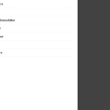
ce
 Immobilier
l
que
re