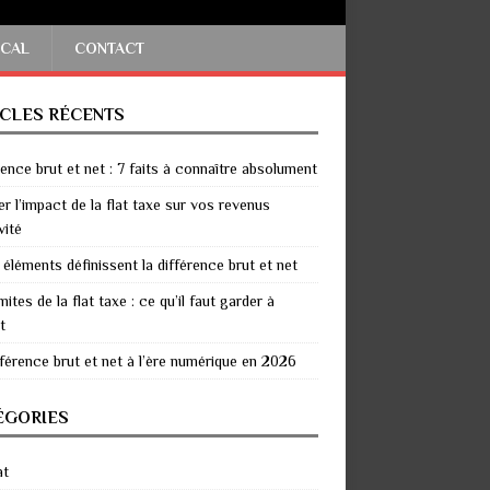
SCAL
CONTACT
ICLES RÉCENTS
rence brut et net : 7 faits à connaître absolument
er l’impact de la flat taxe sur vos revenus
vité
 éléments définissent la différence brut et net
mites de la flat taxe : ce qu’il faut garder à
t
fférence brut et net à l’ère numérique en 2026
ÉGORIES
at