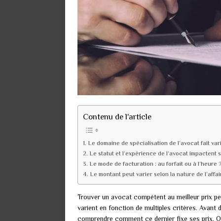
Contenu de l'article
Le domaine de spécialisation de l’avocat fait vari
Le statut et l’expérience de l’avocat impactent 
Le mode de facturation : au forfait ou à l’heure 
Le montant peut varier selon la nature de l’affai
Trouver un avocat compétent au meilleur prix pe
varient en fonction de multiples critères. Avant d
comprendre comment ce dernier fixe ses prix. O