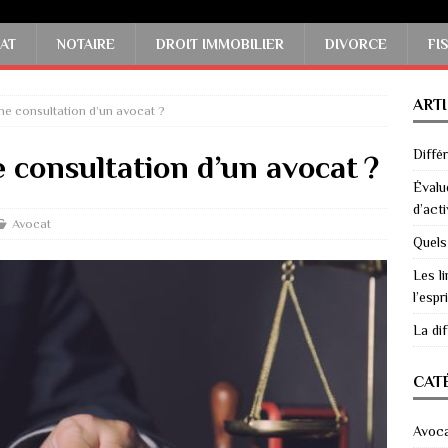
AT
NOTAIRE
DROIT IMMOBILIER
DIVORCE
FI
ART
une consultation d’un avocat ?
Diffé
e consultation d’un avocat ?
Évalu
d’acti
Avocat
Quels
Les li
l’espri
La di
CAT
Avoc