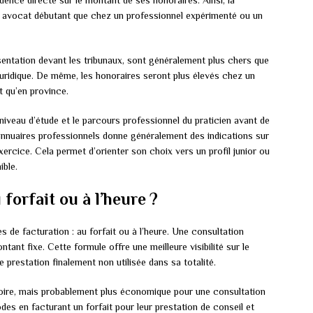
idence directe sur le montant de ses honoraires. Ainsi, la
 avocat débutant que chez un professionnel expérimenté ou un
sentation devant les tribunaux, sont généralement plus chers que
juridique. De même, les honoraires seront plus élevés chez un
t qu’en province.
iveau d’étude et le parcours professionnel du praticien avant de
 annuaires professionnels donne généralement des indications sur
ercice. Cela permet d’orienter son choix vers un profil junior ou
ible.
forfait ou à l’heure ?
e facturation : au forfait ou à l’heure. Une consultation
tant fixe. Cette formule offre une meilleure visibilité sur le
 prestation finalement non utilisée dans sa totalité.
atoire, mais probablement plus économique pour une consultation
es en facturant un forfait pour leur prestation de conseil et