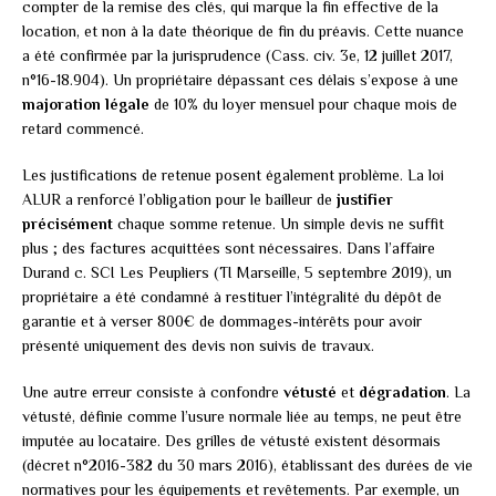
compter de la remise des clés, qui marque la fin effective de la
location, et non à la date théorique de fin du préavis. Cette nuance
a été confirmée par la jurisprudence (Cass. civ. 3e, 12 juillet 2017,
n°16-18.904). Un propriétaire dépassant ces délais s’expose à une
majoration légale
de 10% du loyer mensuel pour chaque mois de
retard commencé.
Les justifications de retenue posent également problème. La loi
ALUR a renforcé l’obligation pour le bailleur de
justifier
précisément
chaque somme retenue. Un simple devis ne suffit
plus ; des factures acquittées sont nécessaires. Dans l’affaire
Durand c. SCI Les Peupliers (TI Marseille, 5 septembre 2019), un
propriétaire a été condamné à restituer l’intégralité du dépôt de
garantie et à verser 800€ de dommages-intérêts pour avoir
présenté uniquement des devis non suivis de travaux.
Une autre erreur consiste à confondre
vétusté
et
dégradation
. La
vétusté, définie comme l’usure normale liée au temps, ne peut être
imputée au locataire. Des grilles de vétusté existent désormais
(décret n°2016-382 du 30 mars 2016), établissant des durées de vie
normatives pour les équipements et revêtements. Par exemple, un