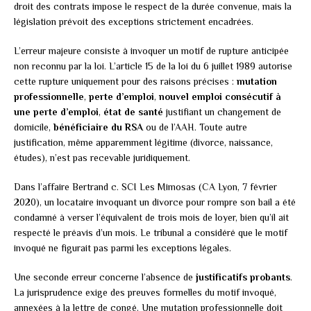
droit des contrats impose le respect de la durée convenue, mais la
législation prévoit des exceptions strictement encadrées.
L’erreur majeure consiste à invoquer un motif de rupture anticipée
non reconnu par la loi. L’article 15 de la loi du 6 juillet 1989 autorise
cette rupture uniquement pour des raisons précises :
mutation
professionnelle
,
perte d’emploi
,
nouvel emploi consécutif à
une perte d’emploi
,
état de santé
justifiant un changement de
domicile,
bénéficiaire du RSA
ou de l’AAH. Toute autre
justification, même apparemment légitime (divorce, naissance,
études), n’est pas recevable juridiquement.
Dans l’affaire Bertrand c. SCI Les Mimosas (CA Lyon, 7 février
2020), un locataire invoquant un divorce pour rompre son bail a été
condamné à verser l’équivalent de trois mois de loyer, bien qu’il ait
respecté le préavis d’un mois. Le tribunal a considéré que le motif
invoqué ne figurait pas parmi les exceptions légales.
Une seconde erreur concerne l’absence de
justificatifs probants
.
La jurisprudence exige des preuves formelles du motif invoqué,
annexées à la lettre de congé. Une mutation professionnelle doit