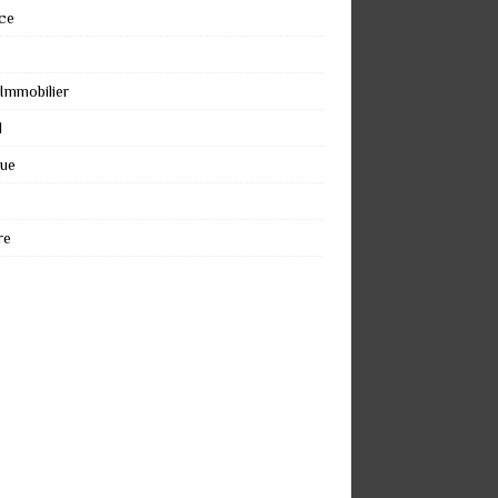
ce
 Immobilier
l
que
re