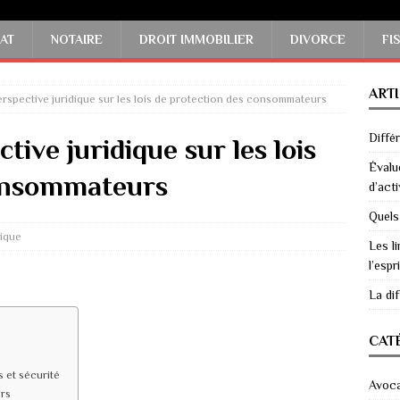
AT
NOTAIRE
DROIT IMMOBILIER
DIVORCE
FI
ART
erspective juridique sur les lois de protection des consommateurs
Diffé
tive juridique sur les lois
Évalu
consommateurs
d’acti
Quels
dique
Les li
l’espri
La di
CAT
s et sécurité
Avoc
urs