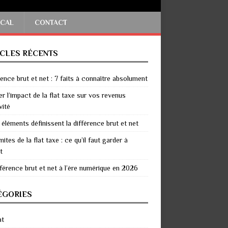
SCAL
CONTACT
ICLES RÉCENTS
rence brut et net : 7 faits à connaître absolument
er l’impact de la flat taxe sur vos revenus
vité
 éléments définissent la différence brut et net
mites de la flat taxe : ce qu’il faut garder à
t
fférence brut et net à l’ère numérique en 2026
ÉGORIES
at