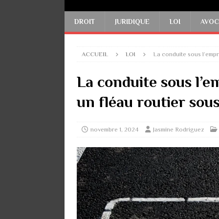
DROIT
JURIDIQUE
LOI
AVOC
ACCUEIL
LOI
La conduite sous l’empr
La conduite sous l’e
un fléau routier sou
novembre 1, 2024
Jasmine Rodriguez