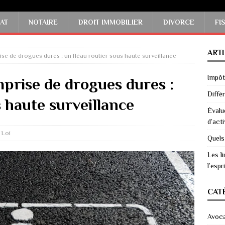
AT
NOTAIRE
DROIT IMMOBILIER
DIVORCE
FI
ART
ise de drogues dures : un fléau routier sous haute surveillance
Impôts
mprise de drogues dures :
Diffé
s haute surveillance
Évalu
d’acti
Loi
Quels
Les li
l’espri
CAT
Avoc