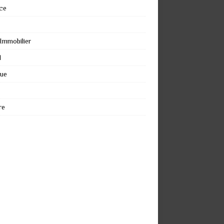
ce
 Immobilier
l
que
re