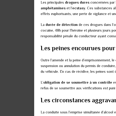
Les principales
drogues dures
concernées par l
amphétamines
et l’
ecstasy
. Ces substances a
effets euphorisants, une perte de vigilance et u
La
durée de détection
de ces drogues dans l’or
cocaïne, 48h pour l’héroïne et plusieurs jours p
responsabilité pénale du conducteur ayant cons
Les peines encourues pour
Outre l’amende et la peine d’emprisonnement, l
suspension ou annulation du permis de conduire, t
du véhicule. En cas de récidive, les peines sont 
L’
obligation de se soumettre à un contrôle
es
refus de se soumettre aux vérifications est pu
Les circonstances aggrava
La conduite sous l’emprise simultanée d’alcool 