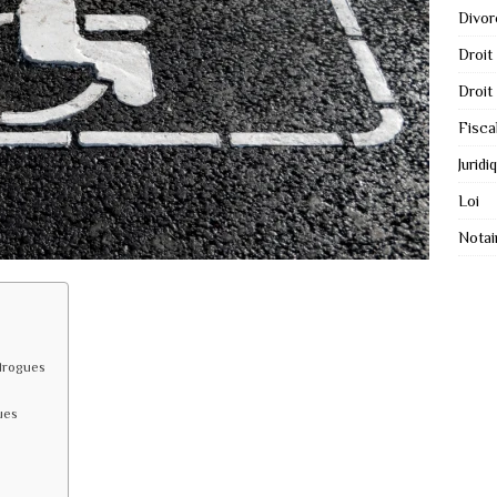
Divor
Droit
Droit
Fisca
Juridi
Loi
Notai
 drogues
ues