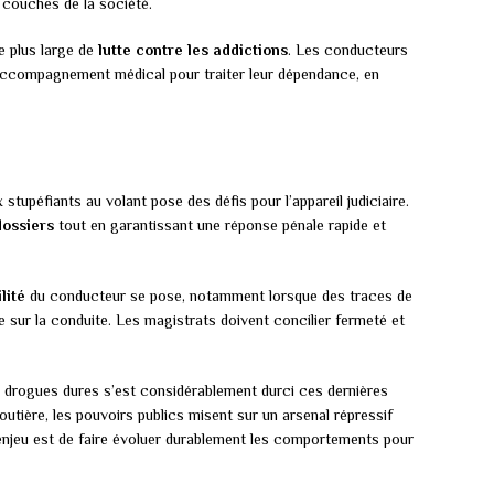
 couches de la société.
ue plus large de
lutte contre les addictions
. Les conducteurs
 accompagnement médical pour traiter leur dépendance, en
stupéfiants au volant pose des défis pour l’appareil judiciaire.
dossiers
tout en garantissant une réponse pénale rapide et
lité
du conducteur se pose, notamment lorsque des traces de
 sur la conduite. Les magistrats doivent concilier fermeté et
e drogues dures s’est considérablement durci ces dernières
utière, les pouvoirs publics misent sur un arsenal répressif
’enjeu est de faire évoluer durablement les comportements pour