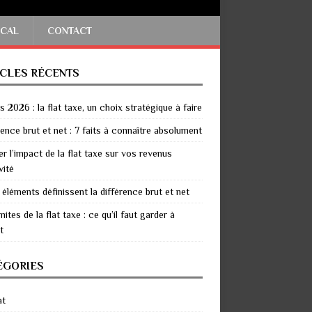
SCAL
CONTACT
ICLES RÉCENTS
 2026 : la flat taxe, un choix stratégique à faire
rence brut et net : 7 faits à connaître absolument
er l’impact de la flat taxe sur vos revenus
vité
 éléments définissent la différence brut et net
mites de la flat taxe : ce qu’il faut garder à
t
ÉGORIES
at