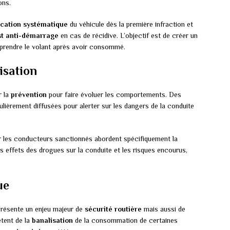
ons.
scation systématique
du véhicule dès la première infraction et
st anti-démarrage
en cas de récidive. L’objectif est de créer un
prendre le volant après avoir consommé.
isation
r la
prévention
pour faire évoluer les comportements. Des
lièrement diffusées pour alerter sur les dangers de la conduite
r les conducteurs sanctionnés abordent spécifiquement la
es effets des drogues sur la conduite et les risques encourus,
ue
présente un enjeu majeur de
sécurité routière
mais aussi de
ètent de la
banalisation
de la consommation de certaines