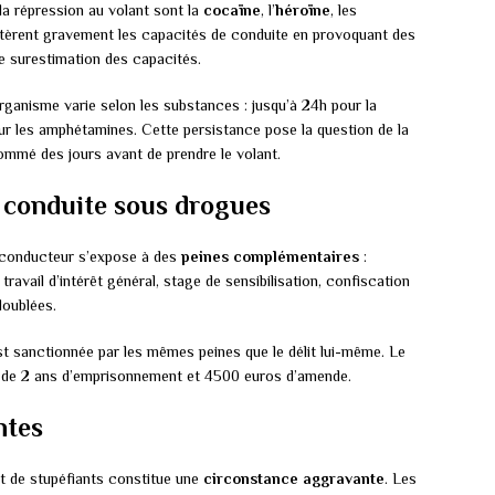
a répression au volant sont la
cocaïne
, l’
héroïne
, les
ltèrent gravement les capacités de conduite en provoquant des
ne surestimation des capacités.
ganisme varie selon les substances : jusqu’à 24h pour la
our les amphétamines. Cette persistance pose la question de la
ommé des jours avant de prendre le volant.
 conduite sous drogues
e conducteur s’expose à des
peines complémentaires
:
ravail d’intérêt général, stage de sensibilisation, confiscation
doublées.
t sanctionnée par les mêmes peines que le délit lui-même. Le
ni de 2 ans d’emprisonnement et 4500 euros d’amende.
ntes
et de stupéfiants constitue une
circonstance aggravante
. Les