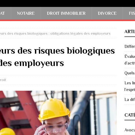
AT
NOTAIRE
DROIT IMMOBILIER
DIVORCE
FI
ART
leurs des risques biologiques : obligations légales des employeurs
Diffé
eurs des risques biologiques
Évalu
s des employeurs
d’acti
Quels
roit
Les li
l’espri
La di
CAT
Avoc