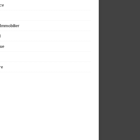
ce
 Immobilier
l
que
re