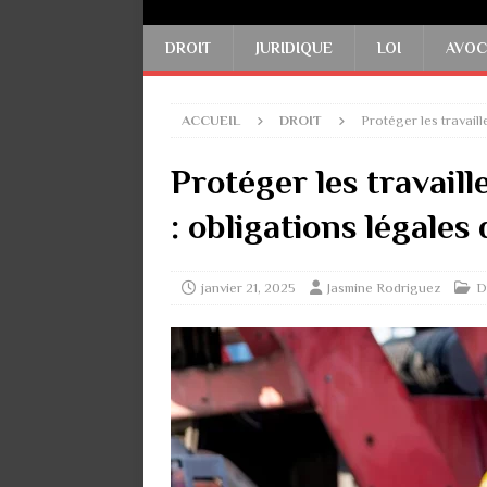
DROIT
JURIDIQUE
LOI
AVOC
ACCUEIL
DROIT
Protéger les travail
Protéger les travaill
: obligations légale
janvier 21, 2025
Jasmine Rodriguez
D