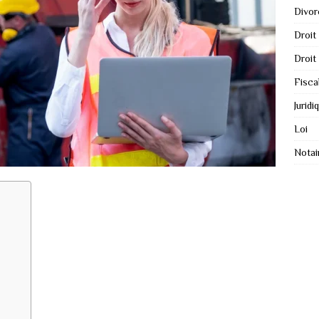
Divor
Droit
Droit
Fisca
Juridi
Loi
Notai