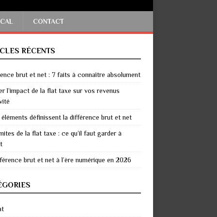
SCAL
CONTACT
ICLES RÉCENTS
rence brut et net : 7 faits à connaître absolument
er l’impact de la flat taxe sur vos revenus
vité
 éléments définissent la différence brut et net
mites de la flat taxe : ce qu’il faut garder à
t
fférence brut et net à l’ère numérique en 2026
ÉGORIES
at