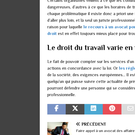
Certains organismes veillent à ce que les condit
dangereuses, d’autres à ce que les horaires de 
chaque problématique il existe donc a priori une
d’aller plus loin, et là seul un juriste professio
raison pour laquelle
le recours à un avocat po
droit
est en effet toujours mieux placé pour tro
Le droit du travail varie 
Le fait de pouvoir compter sur les services d’un
actions en concordance avec la loi. Or
les rég
de la société, des exigences européennes… Il est
quelqu’un qui puisse suivre cette actualité de pr
pourront défendre une personne qui se considèr
professionnelle.
PRÉCÉDENT
Faire appel à un avocat des affaire