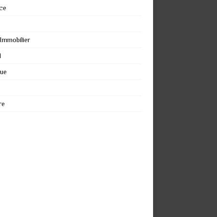
ce
 Immobilier
l
que
re