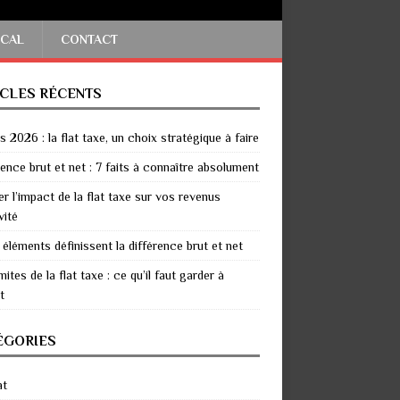
SCAL
CONTACT
ICLES RÉCENTS
 2026 : la flat taxe, un choix stratégique à faire
rence brut et net : 7 faits à connaître absolument
er l’impact de la flat taxe sur vos revenus
vité
 éléments définissent la différence brut et net
mites de la flat taxe : ce qu’il faut garder à
t
ÉGORIES
at