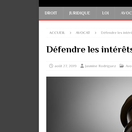
DROIT
JURIDIQUE
LOI
AVOC
ACCUEIL
AVOCAT
Défendre les intér
Défendre les intérêts
août 27, 2019
Jasmine Rodriguez
Avo