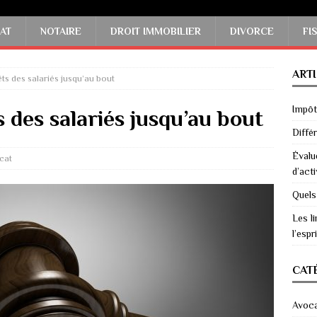
AT
NOTAIRE
DROIT IMMOBILIER
DIVORCE
FI
ART
êts des salariés jusqu’au bout
Impôts
 des salariés jusqu’au bout
Diffé
Évalu
cat
d’acti
Quels
Les li
l’espri
CAT
Avoc