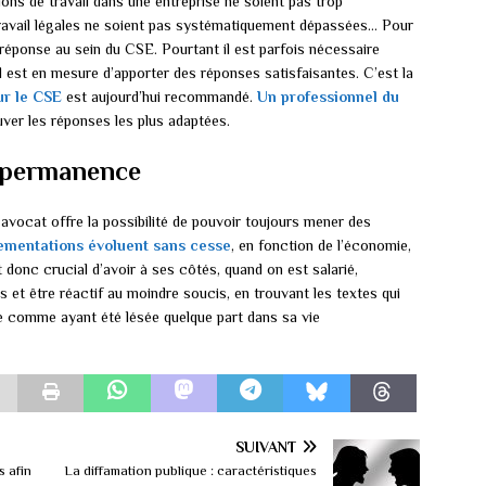
ions de travail dans une entreprise ne soient pas trop
travail légales ne soient pas systématiquement dépassées… Pour
 réponse au sein du CSE. Pourtant il est parfois nécessaire
nnel est en mesure d’apporter des réponses satisfaisantes. C’est la
ur le CSE
est aujourd’hui recommandé.
Un professionnel du
uver les réponses les plus adaptées.
en permanence
 avocat offre la possibilité de pouvoir toujours mener des
lementations évoluent sans cesse
, en fonction de l’économie,
 donc crucial d’avoir à ses côtés, quand on est salarié,
ès et être réactif au moindre soucis, en trouvant les textes qui
e comme ayant été lésée quelque part dans sa vie
SUIVANT
s afin
La diffamation publique : caractéristiques