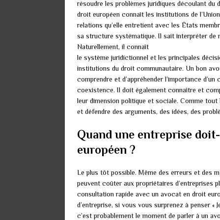
résoudre les problèmes juridiques découlant du 
droit européen connaît les institutions de l’Unio
relations qu’elle entretient avec les États memb
sa structure systématique. Il sait interpréter de
Naturellement, il connaît
le système juridictionnel et les principales déci
institutions du droit communautaire. Un bon avoc
comprendre et d’appréhender l’importance d’un ca
coexistence. Il doit également connaître et compr
leur dimension politique et sociale. Comme tout
et défendre des arguments, des idées, des prob
Quand une entreprise doit-e
européen ?
Le plus tôt possible. Même des erreurs et des m
peuvent coûter aux propriétaires d’entreprises p
consultation rapide avec un avocat en droit eur
d’entreprise, si vous vous surprenez à penser « Je
c’est probablement le moment de parler à un avoc