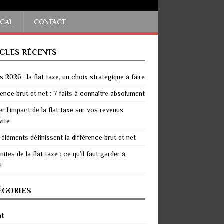
SCAL
CONTACT
ICLES RÉCENTS
 2026 : la flat taxe, un choix stratégique à faire
rence brut et net : 7 faits à connaître absolument
er l’impact de la flat taxe sur vos revenus
vité
 éléments définissent la différence brut et net
mites de la flat taxe : ce qu’il faut garder à
t
ÉGORIES
at