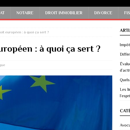
AT
NOTAIRE
DROIT IMMOBILIER
DIVORCE
FI
ART
oit européen : à quoi ça sert ?
Impôts
ropéen : à quoi ça sert ?
Diffé
Évalu
ique
d’acti
Quels
Les li
l’espri
CAT
Avoc