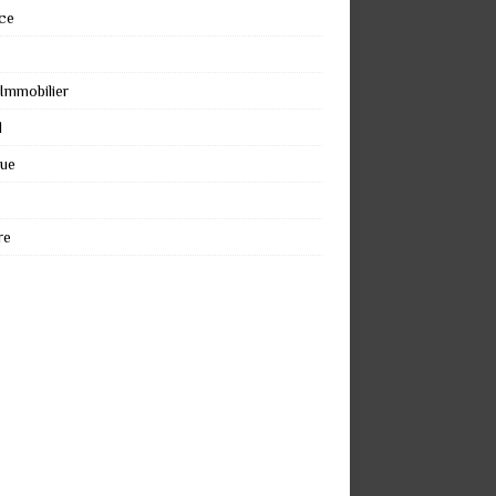
ce
 Immobilier
l
que
re