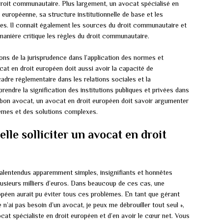
droit communautaire. Plus largement, un avocat spécialisé en
n européenne, sa structure institutionnelle de base et les
res. Il connaît également les sources du droit communautaire et
 manière critique les règles du droit communautaire.
sions de la jurisprudence dans l’application des normes et
at en droit européen doit aussi avoir la capacité de
dre réglementaire dans les relations sociales et la
endre la signification des institutions publiques et privées dans
 bon avocat, un avocat en droit européen doit savoir argumenter
lèmes et des solutions complexes.
lle solliciter un avocat en droit
alentendus apparemment simples, insignifiants et honnêtes
lusieurs milliers d’euros. Dans beaucoup de ces cas, une
opéen aurait pu éviter tous ces problèmes. En tant que gérant
 n’ai pas besoin d’un avocat, je peux me débrouiller tout seul »,
at spécialiste en droit européen et d’en avoir le cœur net. Vous