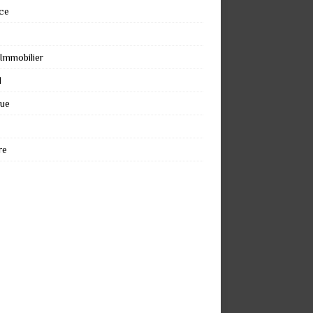
ce
 Immobilier
l
que
re