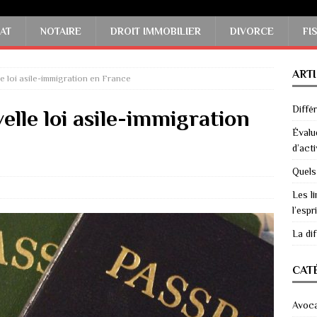
AT
NOTAIRE
DROIT IMMOBILIER
DIVORCE
FI
ART
e loi asile-immigration en France
Diffé
elle loi asile-immigration
Évalu
d’acti
Quels
Les li
l’espri
La di
CAT
Avoc