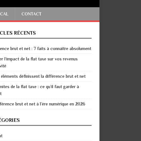
SCAL
CONTACT
ICLES RÉCENTS
rence brut et net : 7 faits à connaître absolument
er l’impact de la flat taxe sur vos revenus
vité
 éléments définissent la différence brut et net
mites de la flat taxe : ce qu’il faut garder à
t
fférence brut et net à l’ère numérique en 2026
ÉGORIES
at