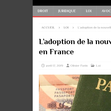
DROIT
JURIDIQUE
LOI
AVOC
ACCUEIL
LOI
L’adoption de la nouvell
L’adoption de la nouv
en France
avril 17, 2019
Olivier Forin
Loi