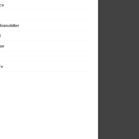
ce
 Immobilier
l
que
re