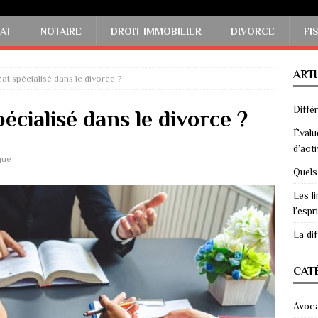
AT
NOTAIRE
DROIT IMMOBILIER
DIVORCE
FI
ART
at spécialisé dans le divorce ?
Diffé
écialisé dans le divorce ?
Évalu
d’acti
que
Quels
Les li
l’espri
La di
CAT
Avoc