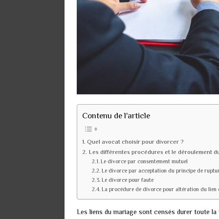
Contenu de l'article
Quel avocat choisir pour divorcer ?
Les différentes procédures et le déroulement d
Le divorce par consentement mutuel
Le divorce par acceptation du principe de ruptu
Le divorce pour faute
La procédure de divorce pour altération du lien
Les liens du mariage sont censés durer toute la v