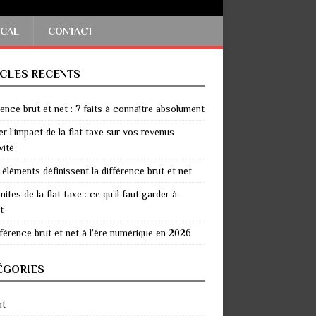
SCAL
CONTACT
ICLES RÉCENTS
rence brut et net : 7 faits à connaître absolument
er l’impact de la flat taxe sur vos revenus
vité
 éléments définissent la différence brut et net
mites de la flat taxe : ce qu’il faut garder à
t
fférence brut et net à l’ère numérique en 2026
ÉGORIES
at